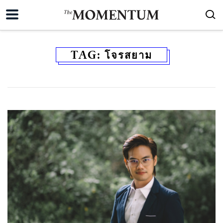
TAG:
โจรสยาม