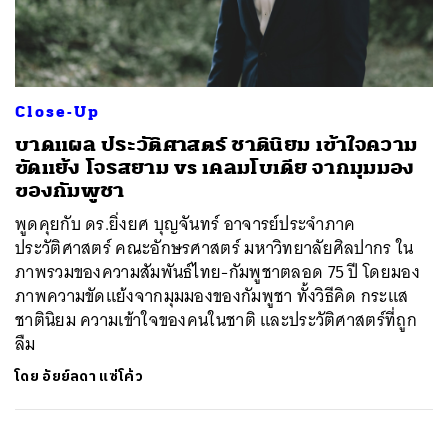
ค้นหา
Close-Up
SHARE
TWEET
LINE
EMAIL
บาดแผล ประวัติศาสตร์ ชาตินิยม เข้าใจความ
ขัดแย้ง โจรสยาม vs เคลมโบเดีย จากมุมมอง
ของกัมพูชา
พูดคุยกับ ดร.ยิ่งยศ บุญจันทร์ อาจารย์ประจำภาค
ประวัติศาสตร์ คณะอักษรศาสตร์ มหาวิทยาลัยศิลปากร ใน
ภาพรวมของความสัมพันธ์ไทย-กัมพูชาตลอด 75 ปี โดยมอง
ภาพความขัดแย้งจากมุมมองของกัมพูชา ทั้งวิธีคิด กระแส
ชาตินิยม ความเข้าใจของคนในชาติ และประวัติศาสตร์ที่ถูก
ลืม
โดย
อัยย์ลดา แซ่โค้ว