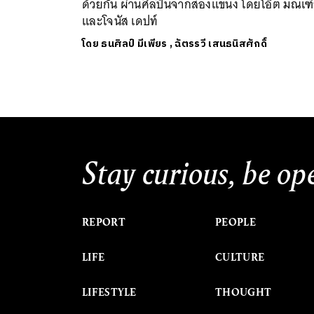
ด้วยกัน ผ่านศิลปินจากสองแขนง โดยโอ๊ต มณเฑ
และโจนัส เดปท์
โดย
ธนศิลป์ มีเพียร
,
ฉัตรรวี เสนธนิสศักดิ์
Stay curious, be op
REPORT
PEOPLE
LIFE
CULTURE
LIFESTYLE
THOUGHT