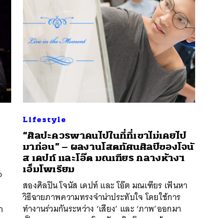
Lifestyle
“ศิลปะควรพาคนไปในที่ที่เขาไม่เคยไป
มาก่อน” – ผลงานโสตทัศนศิลป์ของโจนั
ส เดปท์ และโอ๊ต มณเฑียร กลางห้างฯ
นหา
เอ็มโพเรียม
o
SHARE
TWEET
LINE
EMAIL
สองศิลปิน โจนัส เดปท์ และ โอ๊ต มณเฑียร เฟ้นหา
วิธีฉายภาพความทรงจำน่าประทับใจ โดยใช้การ
ทำงานร่วมกันระหว่าง ‘เสียง’ และ ‘ภาพ’ออกมา
า