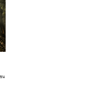
นหา
SHARE
TWEET
LINE
EMAIL
มชน