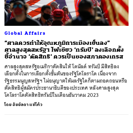
ค้นหา
SHARE
TWEET
LINE
EMAIL
Global Affairs
“ศาลควรทำให้อุณหภูมิการเมืองเย็นลง”
ศาลสูงสุดสหรัฐฯ ไฟเขียว ‘ทรัมป์’ ลงเลือกตั้ง
ชี้อำนาจ ‘ตัดสิทธิ’ ควรเป็นของสภาคองเกรส
ศาลสูงสุดสหรัฐอเมริกาตัดสินให้ โดนัลด์ ทรัมป์ มีสิทธิลง
เลือกตั้งในการเลือกตั้งขั้นต้นของรัฐโคโลราโด เนื่องจาก
รัฐธรรมนูญสหรัฐฯ ไม่อนุญาตให้มลรัฐใดก็ตามถอดถอนหรือ
ตัดสิทธิผู้สมัครประธานาธิบดีของประเทศ หลังศาลสูงสุด
โคโลราโดตัดสิทธิทรัมป์ในเดือนธันวาคม 2023
โดย
อัยย์ลดา แซ่โค้ว