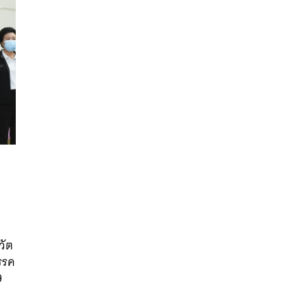
นหา
SHARE
TWEET
LINE
EMAIL
วัต
รรค
9