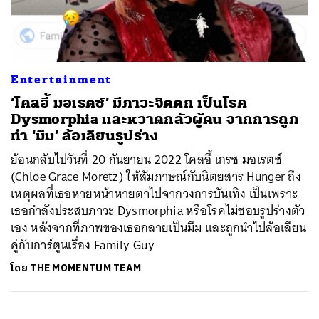
ค้นหา
Entertainment
SHARE
TWEET
LINE
EMAIL
‘โคลอี้ มอเรตซ์’ มีภาวะจิตตก เป็นโรค
Dysmorphia และหวาดกลัวผู้คน จากการถูก
ทำ ‘มีม’ ล้อเลียนรูปร่าง
ย้อนกลับไปวันที่ 20 กันยายน 2022 โคลอี้ เกรซ มอเรตซ์
(Chloe Grace Moretz) ให้สัมภาษณ์กับนิตยสาร Hunger ถึง
เหตุผลที่เธอหายหน้าหายตาไปจากวงการบันเทิง เป็นเพราะ
เธอกำลังประสบภาวะ Dysmorphia หรือโรคไม่ชอบรูปร่างตัว
เอง หลังจากที่ภาพของเธอกลายเป็นมีม และถูกนำไปล้อเลียน
คู่กับการ์ตูนเรื่อง Family Guy
โดย
THE MOMENTUM TEAM