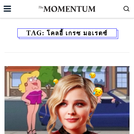
TAG:
โคลอี้ เกรซ มอเรตซ์