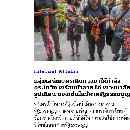
Internal Affairs
กลุ่มเสรีเกษตรเดินทางมาให้กำลัง
ดร.โกวิท พร้อมม้าลาย ไก่ พวงมาลั
ค้
ธูปเทียน ของเซ่นไหว้ศาลรัฐธรรมนู
รศ.ดร.โกวิท วงศ์สุรวัฒน์ เดินทางมาศาล
รัฐธรรมนูญ ตามหมายเชิญ จากกรณีการโพสต์
ข้อความในทวิตเตอร์ อันมีใจความส่อไปทางหมิ่
วินิจฉัยของศาลรัฐธรรมนูญ