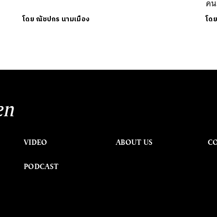
คน
โดย
ณัชปกร นามเมือง
โด
en
VIDEO
ABOUT US
C
PODCAST