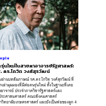
ople
รุ่นใหม่ในสายตาอาจารย์รัฐศาสตร์:
. ดร.โกวิท วงศ์สุรวัฒน์
อ่านบทสัมภาษณ์ รศ.ดร.โกวิท วงศ์สุรวัฒน์ ที่
เล่ามุมมองที่มีต่อคนรุ่นใหม่ ทั้งในฐานะที่เคย
็นอาจารย์ ประจำภาควิชารัฐศาสตร์และ
ฐประศาสนศาสตร์ คณะสังคมศาสตร์
าวิทยาลัยเกษตรศาสตร์ และยังเป็นพ่อของลูก 4