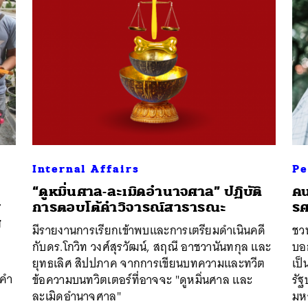
Internal Affairs
Pe
“ดูหมิ่นศาล-ละเมิดอำนาจศาล” ปฏิบัติ
คน
ย
การตอบโต้คำวิจารณ์สาธารณะ
รศ
นหา
ญ
มีรายงานการเรียกเข้าพบและการเตรียมดำเนินคดี
ชวน
SHARE
TWEET
LINE
EMAIL
กับดร.โกวิท วงศ์สุรวัฒน์, สฤณี อาชวานันทกุล และ
บอก
ยุทธเลิศ สิปปภาค จากการเขียนบทความและทวีต
เป
นคำ
ข้อความบนทวิตเตอร์ที่อาจจะ "ดูหมิ่นศาล และ
รั
ละเมิดอำนาจศาล"
มห