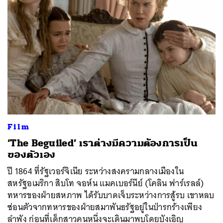
ค้นหา
SHARE
TWEET
LINE
EMAIL
Film
‘The Beguiled’ เราต่างมีความต้องการเป็น
ของตัวเอง
ปี 1864 ที่รัฐเวอร์จิเนีย ระหว่างสงครามกลางเมืองใน
สหรัฐอเมริกา สิบโท จอห์น แมคเบอร์นีย์ (โคลิน ฟาร์เรลล์)
ทหารของฝ่ายสหภาพ ได้รับบาดเจ็บระหว่างการสู้รบ เขาหลบ
ซ่อนตัวจากทหารของฝ่ายสมาพันธรัฐอยู่ในป่ารกร้างเพียง
ลำพัง ก่อนที่เด็กสาวคนหนึ่งจะเดินมาพบโดยบังเอิญ