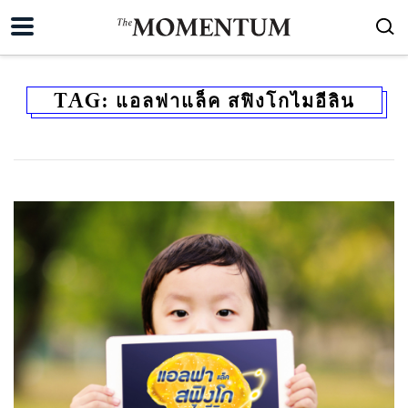
TAG:
แอลฟาแล็ค สฟิงโกไมอีลิน