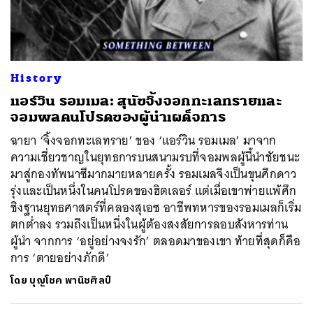
ค้นหา
History
SHARE
TWEET
LINE
EMAIL
แอร์วิน รอมเมล: สุนัขจิ้งจอกทะเลทรายและ
จอมพลคนโปรดของผู้นำเผด็จการ
ฉายา ‘จิ้งจอกทะเลทราย’ ของ ‘แอร์วิน รอมเมล’ มาจาก
ความเชี่ยวชาญในยุทธการบนสนามรบที่จอมพลผู้นี้นำชัยชนะ
มาสู่กองทัพนาซีมากมายหลายครั้ง รอมเมลจึงเป็นขุนศึกดาว
รุ่งและเป็นหนึ่งในคนโปรดของฮิตเลอร์ แต่เมื่อเขาพ่ายแพ้ศึก
ชิงฐานยุทธศาสตร์ที่คลองสุเอซ อาชีพทหารของรอมเมลก็เริ่ม
ตกต่ำลง รวมถึงเป็นหนึ่งในผู้ต้องสงสัยการลอบสังหารท่าน
ผู้นำ จากการ ‘อยู่อย่างจงรัก’ ตลอดมาของเขา ท้ายที่สุดก็คือ
การ ‘ตายอย่างภักดี’
โดย
บุญโชค พานิชศิลป์