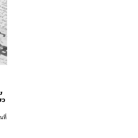
ก
นหา
บ
ยว
SHARE
TWEET
LINE
EMAIL
นที่