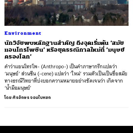
ค้นหา
SHARE
TWEET
LINE
EMAIL
Environment
นักวิจัยพบหลักฐานสำคัญ ถึงจุดเริ่มต้น ‘สมัย
แอนโทรโพซีน’ หรือยุคธรณีกาลใหม่ที่ ‘มนุษย์
ครองโลก’
คำว่าแอนโทรโพ- (Anthropo-) เป็นคำภาษากรีกแปลว่า
‘มนุษย์’ ส่วนซีน (-cene) แปลว่า ‘ใหม่’ รวมตัวเป็นเป็นชื่อสมัย
ทางธรณีวิทยาที่บ่งบอกความหมายอย่างชัดเจนว่า เกิดจาก
‘น้ำมือมนุษย์’
โดย
ศิรอักษร จอมใบหยก