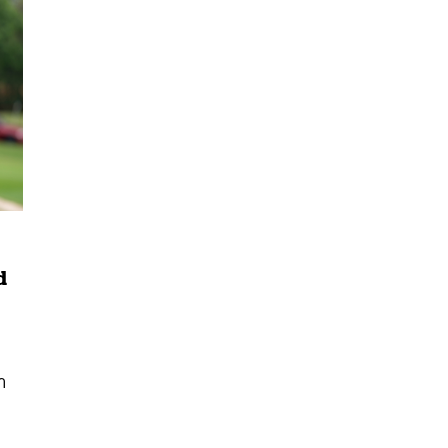
d
นหา
SHARE
TWEET
LINE
EMAIL
า