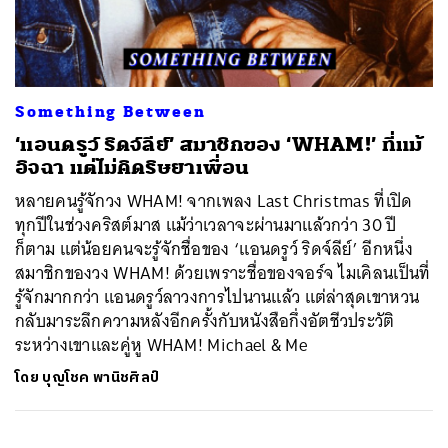
ค้นหา
Something Between
SHARE
TWEET
LINE
EMAIL
‘แอนดรูว์ ริดจ์ลีย์’ สมาชิกของ ‘WHAM!’ ที่แม้
อิจฉา แต่ไม่คิดริษยาเพื่อน
หลายคนรู้จักวง WHAM! จากเพลง Last Christmas ที่เปิด
ทุกปีในช่วงคริสต์มาส แม้ว่าเวลาจะผ่านมาแล้วกว่า 30 ปี
ก็ตาม แต่น้อยคนจะรู้จักชื่อของ ‘แอนดรูว์ ริดจ์ลีย์’ อีกหนึ่ง
สมาชิกของวง WHAM! ด้วยเพราะชื่อของจอร์จ ไมเคิลนเป็นที่
รู้จักมากกว่า แอนดรูว์ลาวงการไปนานแล้ว แต่ล่าสุดเขาหวน
กลับมาระลึกความหลังอีกครั้งกับหนังสือกึ่งอัตชีวประวัติ
ระหว่างเขาและคู่หู WHAM! Michael & Me
โดย
บุญโชค พานิชศิลป์