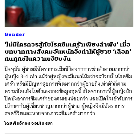
ค้นหา
Gender
SHARE
TWEET
LINE
EMAIL
‘ไม่มีใครควรสู้กับโรคซึมเศร้าเพียงลำพัง’ เมื่อ
บทบาททางสังคมอันหนักอึ้งทำให้ผู้ชาย ‘เลือก’
ทนทุกข์ในความเงียบงัน
ปัจจุบัน ผู้ชายมีอัตราการเสียชีวิตจากการฆ่าตัวตายมากกว่า
ผู้หญิง 3-4 เท่า แม้ว่าผู้หญิงจะมีแนวโน้มว่าจะป่วยเป็นโรคซึม
เศร้า หรือมีปัญหาสุขภาพจิตมากกว่าผู้ชายถึงเท่าตัวก็ตาม
ความขัดแย้งในตัวเองของข้อมูลชุดนี้ เกิดจากการที่ผู้หญิงมัก
ปิดบังอาการซึมเศร้าของตนเองน้อยกว่า และเปิดใจเข้ารับการ
ปรึกษากับผู้เชี่ยวชาญมากกว่าผู้ชาย ผู้หญิงจึงมีอัตราการ
รอดชีวิตและหายจากภาวะซึมเศร้ามากกว่า
โดย
ศิรอักษร จอมใบหยก