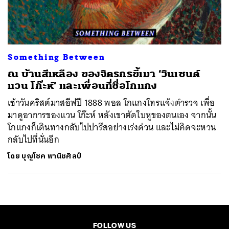
ค้นหา
SHARE
TWEET
LINE
EMAIL
Something Between
ณ บ้านสีเหลือง ของจิตรกรขี้เมา ‘วินเซนต์
แวน โก๊ะห์’ และเพื่อนที่ชื่อโกแกง
เช้าวันคริสต์มาสอีฟปี 1888 พอล โกแกงโทรแจ้งตำรวจ เพื่อ
มาดูอาการของแวน โก๊ะห์ หลังเขาตัดใบหูของตนเอง จากนั้น
โกแกงก็เดินทางกลับไปปารีสอย่างเร่งด่วน และไม่คิดจะหวน
กลับไปที่นั่นอีก
โดย
บุญโชค พานิชศิลป์
FOLLOW US