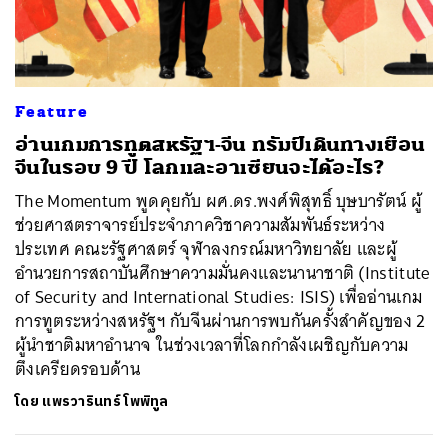
ค้นหา
Feature
SHARE
TWEET
LINE
EMAIL
อ่านเกมการทูตสหรัฐฯ-จีน ทรัมป์เดินทางเยือน
จีนในรอบ 9 ปี โลกและอาเซียนจะได้อะไร?
The Momentum พูดคุยกับ ผศ.ดร.พงศ์พิสุทธิ์ บุษบารัตน์ ผู้
ช่วยศาสตราจารย์ประจำภาควิชาความสัมพันธ์ระหว่าง
ประเทศ คณะรัฐศาสตร์ จุฬาลงกรณ์มหาวิทยาลัย และผู้
อำนวยการสถาบันศึกษาความมั่นคงและนานาชาติ (Institute
of Security and International Studies: ISIS) เพื่ออ่านเกม
การทูตระหว่างสหรัฐฯ กับจีนผ่านการพบกันครั้งสำคัญของ 2
ผู้นำชาติมหาอำนาจ ในช่วงเวลาที่โลกกำลังเผชิญกับความ
ตึงเครียดรอบด้าน
โดย
แพรวารินทร์ โพพิทูล