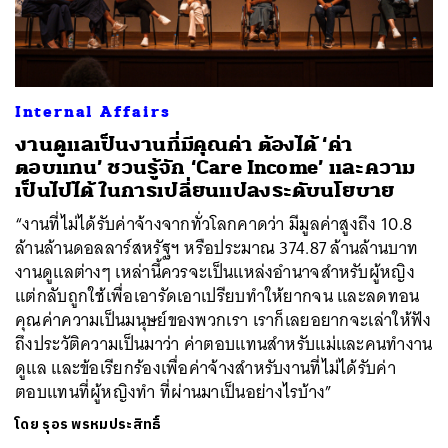
ค้นหา
Internal Affairs
SHARE
TWEET
LINE
EMAIL
งานดูแลเป็นงานที่มีคุณค่า ต้องได้ ‘ค่า
ตอบแทน’ ชวนรู้จัก ‘Care Income’ และความ
เป็นไปได้ ในการเปลี่ยนแปลงระดับนโยบาย
“งานที่ไม่ได้รับค่าจ้างจากทั่วโลกคาดว่า มีมูลค่าสูงถึง 10.8
ล้านล้านดอลลาร์สหรัฐฯ หรือประมาณ 374.87 ล้านล้านบาท
งานดูแลต่างๆ เหล่านี้ควรจะเป็นแหล่งอำนาจสำหรับผู้หญิง
แต่กลับถูกใช้เพื่อเอารัดเอาเปรียบทำให้ยากจน และลดทอน
คุณค่าความเป็นมนุษย์ของพวกเรา เราก็เลยอยากจะเล่าให้ฟัง
ถึงประวัติความเป็นมาว่า ค่าตอบแทนสำหรับแม่และคนทำงาน
ดูแล และข้อเรียกร้องเพื่อค่าจ้างสำหรับงานที่ไม่ได้รับค่า
ตอบแทนที่ผู้หญิงทำ ที่ผ่านมาเป็นอย่างไรบ้าง”
โดย
รุอร พรหมประสิทธิ์