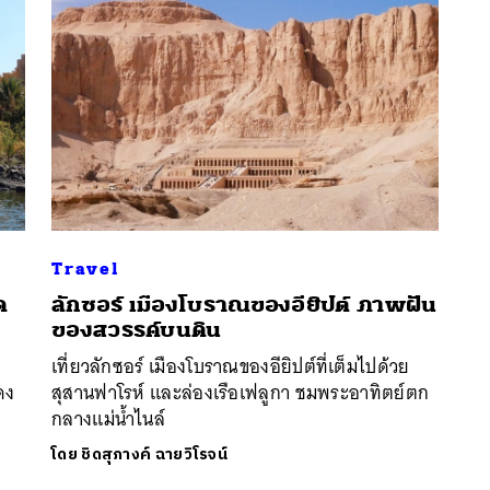
Travel
ด
ลักซอร์ เมืองโบราณของอียิปต์ ภาพฝัน
นหา
ของสวรรค์บนดิน
SHARE
TWEET
LINE
EMAIL
เที่ยวลักซอร์ เมืองโบราณของอียิปต์ที่เต็มไปด้วย
ดง
สุสานฟาโรห์ และล่องเรือเฟลูกา ชมพระอาทิตย์ตก
กลางแม่น้ำไนล์
โดย
ชิดสุภางค์ ฉายวิโรจน์