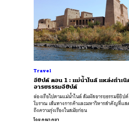
Travel
อียิปต์ ตอน 1 : แม่น้ำไนล์ แหล่งกำเนิ
ค้
อารยธรรมอียิปต์
ล่องเรือไปตามแม่น้ำไนล์ สัมผัสอารยธรรมอียิปต์
โบราณ เส้นทางการค้าและมหาวิหารสำคัญที่แส
ถึงความรุ่งเรืองในสมัยก่อน
โดย
คณา คชา