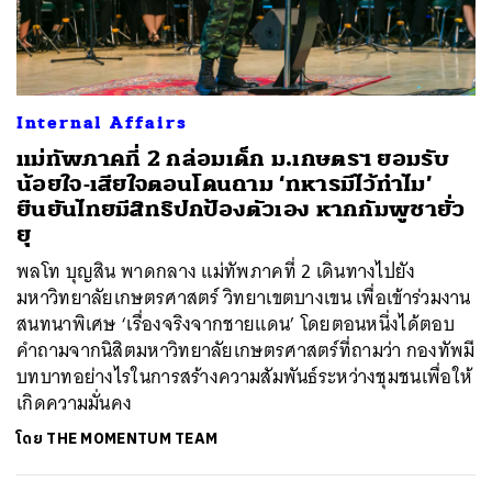
ค้นหา
Internal Affairs
SHARE
TWEET
LINE
EMAIL
แม่ทัพภาคที่ 2 กล่อมเด็ก ม.เกษตรฯ ยอมรับ
น้อยใจ-เสียใจตอนโดนถาม ‘ทหารมีไว้ทำไม’
ยืนยันไทยมีสิทธิปกป้องตัวเอง หากกัมพูชายั่ว
ยุ
พลโท บุญสิน พาดกลาง แม่ทัพภาคที่ 2 เดินทางไปยัง
มหาวิทยาลัยเกษตรศาสตร์ วิทยาเขตบางเขน เพื่อเข้าร่วมงาน
สนทนาพิเศษ ‘เรื่องจริงจากชายแดน’ โดยตอนหนึ่งได้ตอบ
คำถามจากนิสิตมหาวิทยาลัยเกษตรศาสตร์ที่ถามว่า กองทัพมี
บทบาทอย่างไรในการสร้างความสัมพันธ์ระหว่างชุมชนเพื่อให้
เกิดความมั่นคง
โดย
THE MOMENTUM TEAM