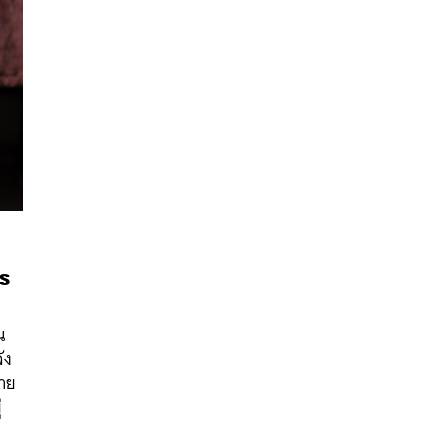
ร
นหา
น
SHARE
TWEET
LINE
EMAIL
ัง
หาย
่