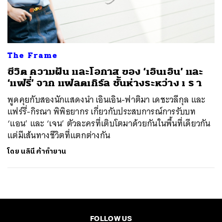
ค้นหา
SHARE
TWEET
LINE
EMAIL
The Frame
ชีวิต ความฝัน และโอกาส ของ ‘เอินเอิน’ และ
‘แฟรี่’ จาก แฟลตเกิร์ล ชั้นห่างระหว่าง เ ร า
พูดคุยกับสองนักแสดงนำ เอินเอิน-ฟาติมา เดชะวลีกุล และ
แฟร์รี่-กิรณา พิพิธยากร เกี่ยวกับประสบการณ์การรับบท
‘แอน’ และ ‘เจน’ ตัวละครที่เติบโตมาด้วยกันในพื้นที่เดียวกัน
แต่มีเส้นทางชีวิตที่แตกต่างกัน
โดย
นลินี ค้ากำยาน
FOLLOW US