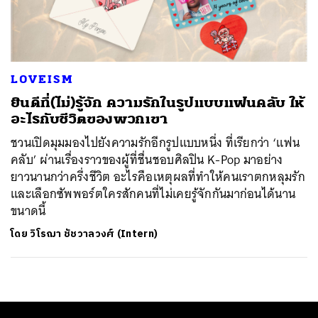
ค้นหา
SHARE
TWEET
LINE
EMAIL
LOVEISM
ยินดีที่(ไม่)รู้จัก ความรักในรูปแบบแฟนคลับ ให้
อะไรกับชีวิตของพวกเขา
ชวนเปิดมุมมองไปยังความรักอีกรูปแบบหนึ่ง ที่เรียกว่า ‘แฟน
คลับ’ ผ่านเรื่องราวของผู้ที่ชื่นชอบศิลปิน K-Pop มาอย่าง
ยาวนานกว่าครึ่งชีวิต อะไรคือเหตุผลที่ทำให้คนเราตกหลุมรัก
และเลือกซัพพอร์ตใครสักคนที่ไม่เคยรู้จักกันมาก่อนได้นาน
ขนาดนี้
โดย
วิโรฌา ชัชวาลวงศ์ (Intern)