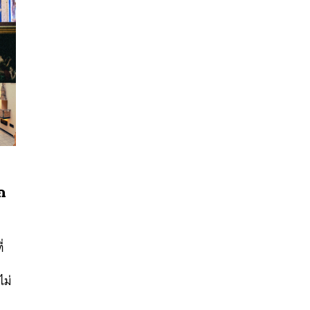
ก
นหา
SHARE
TWEET
LINE
EMAIL
่
ป
ไม่