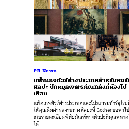
PR News
แพ็คเกจทัวร์ต่างประเทศสำหรับคนรั
ศิลปะ ปักหมุดพิพิธภัณฑ์ดังที่ต้องไป
ค้
เยือน
แพ็คเกจทัวร์ต่างประเทศและโปรแกรมทัวร์ยุโรปที
ให้คุณดื่มด่ำผลงานทางศิลปะที่ Gother ขอพาไ
เก็บรายละเอียดพิพิธภัณฑ์ทางศิลปะที่คุณพลาด
ได้