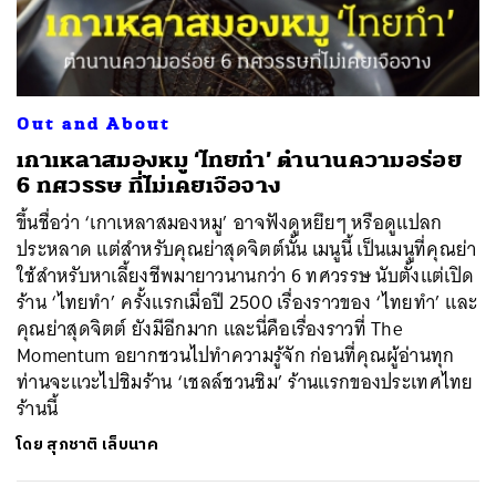
ค้นหา
Out and About
SHARE
TWEET
LINE
EMAIL
เกาเหลาสมองหมู ‘ไทยทำ’ ตำนานความอร่อย
6 ทศวรรษ ที่ไม่เคยเจือจาง
ขึ้นชื่อว่า ‘เกาเหลาสมองหมู’ อาจฟังดูหยึยๆ หรือดูแปลก
ประหลาด แต่สำหรับคุณย่าสุดจิตต์นั้น เมนูนี้ เป็นเมนูที่คุณย่า
ใช้สำหรับหาเลี้ยงชีพมายาวนานกว่า 6 ทศวรรษ นับตั้งแต่เปิด
ร้าน ‘ไทยทำ’ ครั้งแรกเมื่อปี 2500 เรื่องราวของ ‘ไทยทำ’ และ
คุณย่าสุดจิตต์ ยังมีอีกมาก และนี่คือเรื่องราวที่ The
Momentum อยากชวนไปทำความรู้จัก ก่อนที่คุณผู้อ่านทุก
ท่านจะแวะไปชิมร้าน ‘เชลล์ชวนชิม’ ร้านแรกของประเทศไทย
ร้านนี้
โดย
สุภชาติ เล็บนาค