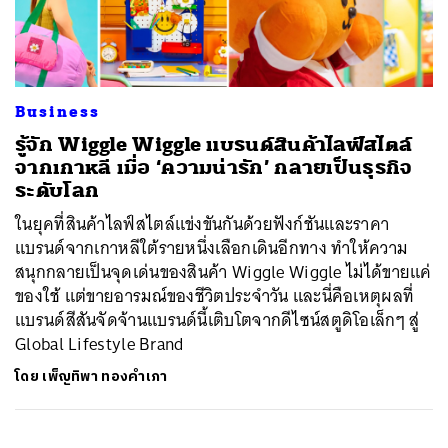
ค้นหา
Business
SHARE
TWEET
LINE
EMAIL
รู้จัก Wiggle Wiggle แบรนด์สินค้าไลฟ์สไตล์
จากเกาหลี เมื่อ ‘ความน่ารัก’ กลายเป็นธุรกิจ
ระดับโลก
ในยุคที่สินค้าไลฟ์สไตล์แข่งขันกันด้วยฟังก์ชันและราคา
แบรนด์จากเกาหลีใต้รายหนึ่งเลือกเดินอีกทาง ทำให้ความ
สนุกกลายเป็นจุดเด่นของสินค้า Wiggle Wiggle ไม่ได้ขายแค่
ของใช้ แต่ขายอารมณ์ของชีวิตประจำวัน และนี่คือเหตุผลที่
แบรนด์สีสันจัดจ้านแบรนด์นี้เติบโตจากดีไซน์สตูดิโอเล็กๆ สู่
Global Lifestyle Brand
โดย
เพ็ญทิพา ทองคำเภา