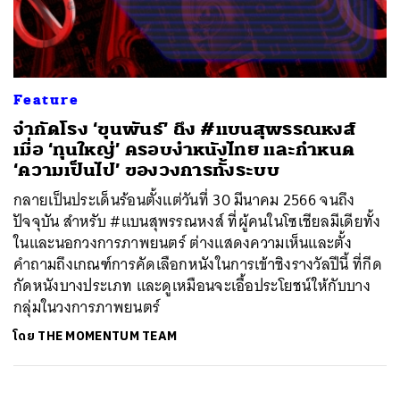
ค้นหา
Feature
SHARE
TWEET
LINE
EMAIL
จำกัดโรง ‘ขุนพันธ์’ ถึง #แบนสุพรรณหงส์
เมื่อ ‘ทุนใหญ่’ ครอบงำหนังไทย และกำหนด
‘ความเป็นไป’ ของวงการทั้งระบบ
กลายเป็นประเด็นร้อนตั้งแต่วันที่ 30 มีนาคม 2566 จนถึง
ปัจจุบัน สำหรับ #แบนสุพรรณหงส์ ที่ผู้คนในโซเชียลมีเดียทั้ง
ในและนอกวงการภาพยนตร์ ต่างแสดงความเห็นและตั้ง
คำถามถึงเกณฑ์การคัดเลือกหนังในการเข้าชิงรางวัลปีนี้ ที่กีด
กัดหนังบางประเภท และดูเหมือนจะเอื้อประโยชน์ให้กับบาง
กลุ่มในวงการภาพยนตร์
โดย
THE MOMENTUM TEAM