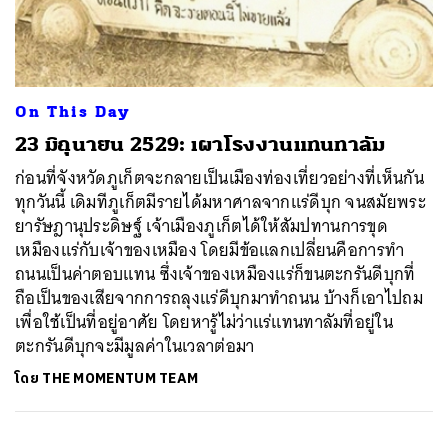
ค้นหา
On This Day
SHARE
TWEET
LINE
EMAIL
23 มิถุนายน 2529: เผาโรงงานแทนทาลัม
ก่อนที่จังหวัดภูเก็ตจะกลายเป็นเมืองท่องเที่ยวอย่างที่เห็นกัน
ทุกวันนี้ เดิมทีภูเก็ตมีรายได้มหาศาลจากแร่ดีบุก จนสมัยพระ
ยารัษฎานุประดิษฐ์ เจ้าเมืองภูเก็ตได้ให้สัมปทานการขุด
เหมืองแร่กับเจ้าของเหมือง โดยมีข้อแลกเปลี่ยนคือการทำ
ถนนเป็นค่าตอบแทน ซึ่งเจ้าของเหมืองแร่ก็ขนตะกรันดีบุกที่
ถือเป็นของเสียจากการถลุงแร่ดีบุกมาทำถนน บ้างก็เอาไปถม
เพื่อใช้เป็นที่อยู่อาศัย โดยหารู้ไม่ว่าแร่แทนทาลัมที่อยู่ใน
ตะกรันดีบุกจะมีมูลค่าในเวลาต่อมา
โดย
THE MOMENTUM TEAM