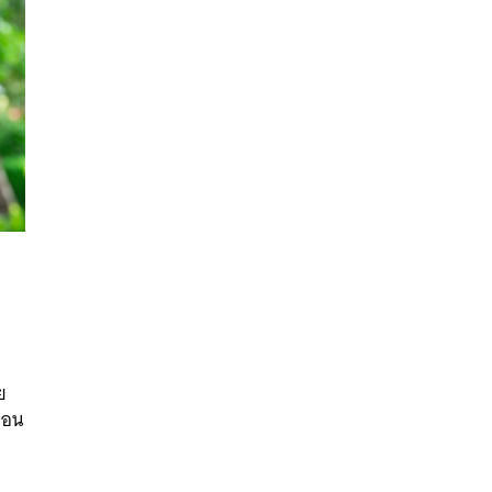
นหา
ย
SHARE
TWEET
LINE
EMAIL
ดือน