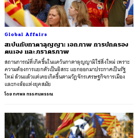
Global Affairs
สเปนกับกาตาลุญญา: เอกภาพ การปกครอง
ตนเอง และภราดรภาพ
สถานการณ์ที่เกิดขึ้นในแคว้นกาตาลุญญามิใช่สิ่งใหม่ เพราะ
ความต้องการแยกตัวเป็นอิสระ แยกออกมาประกาศเป็นรัฐ
ใหม่ ล้วนแล้วแต่เคยเกิดขึ้นตามวัฏจักรเศรษฐกิจการเมือง
และกงล้อแห่งยุคสมัย
โดย
ทศพล ทรรศนพรรณ
ค้นหา
SHARE
TWEET
LINE
EMAIL