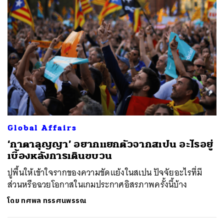
Global Affairs
‘กาตาลุญญา’ อยากแยกตัวจากสเปน อะไรอยู่
เบื้องหลังการเดินขบวน
ปูพื้นให้เข้าใจรากของความขัดแย้งในสเปน ปัจจัยอะไรที่มี
ส่วนหรือฉวยโอกาสในเกมประกาศอิสรภาพครั้งนี้บ้าง
โดย
ทศพล ทรรศนพรรณ