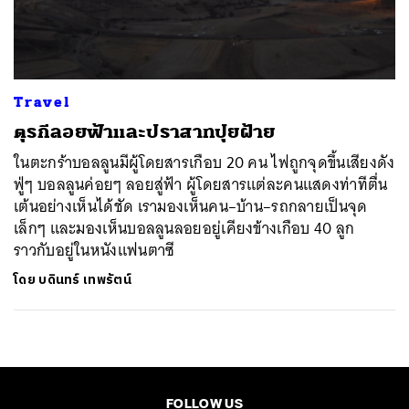
ค้นหา
SHARE
TWEET
LINE
EMAIL
Travel
ตุรกีลอยฟ้าและปราสาทปุยฝ้าย
ในตะกร้าบอลลูนมีผู้โดยสารเกือบ 20 คน ไฟถูกจุดขึ้นเสียงดัง
ฟู่ๆ บอลลูนค่อยๆ ลอยสู่ฟ้า ผู้โดยสารแต่ละคนแสดงท่าทีตื่น
เต้นอย่างเห็นได้ชัด เรามองเห็นคน–บ้าน–รถกลายเป็นจุด
เล็กๆ และมองเห็นบอลลูนลอยอยู่เคียงข้างเกือบ 40 ลูก
ราวกับอยู่ในหนังแฟนตาซี
โดย
บดินทร์ เทพรัตน์
FOLLOW US