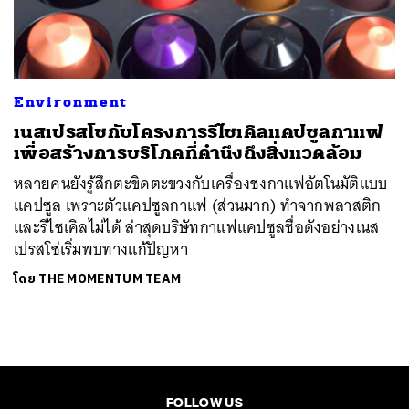
ค้นหา
SHARE
TWEET
LINE
EMAIL
Environment
เนสเปรสโซกับโครงการรีไซเคิลแคปซูลกาแฟ
เพื่อสร้างการบริโภคที่คำนึงถึงสิ่งแวดล้อม
หลายคนยังรู้สึกตะขิดตะขวงกับเครื่องชงกาแฟอัตโนมัติแบบ
แคปซูล เพราะตัวแคปซูลกาแฟ (ส่วนมาก) ทำจากพลาสติก
และรีไซเคิลไม่ได้ ล่าสุดบริษัทกาแฟแคปซูลชื่อดังอย่างเนส
เปรสโซ่เริ่มพบทางแก้ปัญหา
โดย
THE MOMENTUM TEAM
FOLLOW US