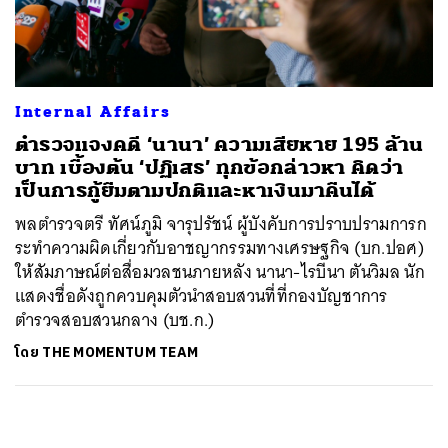
ค้นหา
SHARE
TWEET
LINE
EMAIL
Internal Affairs
ตำรวจแจงคดี ‘นานา’ ความเสียหาย 195 ล้าน
บาท เบื้องต้น ‘ปฏิเสธ’ ทุกข้อกล่าวหา คิดว่า
เป็นการกู้ยืมตามปกติและหาเงินมาคืนได้
พลตำรวจตรี ทัศน์ภูมิ จารุปรัชน์ ผู้บังคับการปราบปรามการก
ระทำความผิดเกี่ยวกับอาชญากรรมทางเศรษฐกิจ (บก.ปอศ)
ให้สัมภาษณ์ต่อสื่อมวลชนภายหลัง นานา-ไรบีนา ตันวิมล นัก
แสดงชื่อดังถูกควบคุมตัวนำสอบสวนที่ที่กองบัญชาการ
ตำรวจสอบสวนกลาง (บช.ก.)​
โดย
THE MOMENTUM TEAM