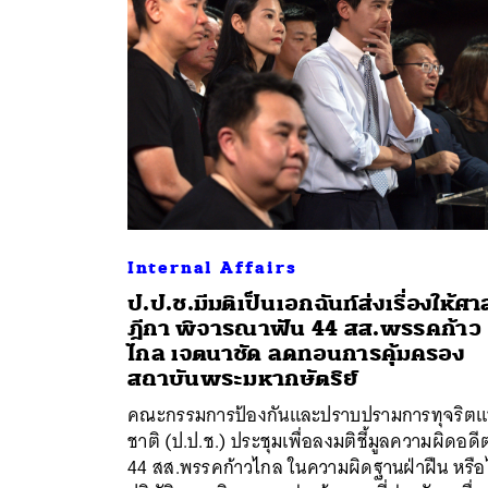
Internal Affairs
ป.ป.ช.มีมติเป็นเอกฉันท์ส่งเรื่องให้ศา
ฎีกา พิจารณาฟัน 44 สส.พรรคก้าว
ไกล เจตนาชัด ลดทอนการคุ้มครอง
ค้
สถาบันพระมหากษัตริย์
คณะกรรมการป้องกันและปราบปรามการทุจริตแ
ชาติ (ป.ป.ช.) ประชุมเพื่อลงมติชี้มูลความผิดอดี
44 สส.พรรคก้าวไกล ในความผิดฐานฝ่าฝืน หรือไ