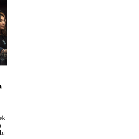
ล
นหา
SHARE
TWEET
LINE
EMAIL
ห่ง
ต
ม่