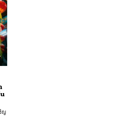
า
็น
นหา
SHARE
TWEET
LINE
EMAIL
ชิญ