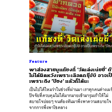
Feature
พาส่องสายมูแก้ชงที่ ‘วัดเล่งเน่ยยี่’ ถ้
ไม่ได้ผิดหวังเพราะเลือดกรุ๊ปบี อาจเป
ค้
เพราะถึง ‘ปีชง’ แล้วก็ได้นะ
เป็นไปได้ไหมว่าในช่วงที่ผ่านมา เราทุกคนต่างเผ
ปัจจัยที่ควบคุมไม่ได้มากมายเข้ามารุมเร้าให้ไม่
สบายใจบ่อยๆ จนต้องหันมาพึ่งพาความสบายใจ
จากการพึ่งพาโชคลาง