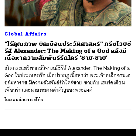
ค้นหา
SHARE
TWEET
LINE
EMAIL
Global Affairs
“ไร้คุณภาพ บิดเบือนประวัติศาสตร์” กรีซโวยซี
รีส์ Alexander: The Making of a God หลังมี
เนื้อหาความสัมพันธ์รักใคร่ ‘ชาย-ชาย’
เกิดกระแสวิพากษ์วิจารณ์ซีรีส์ Alexander: The Making of a
God ในประเทศกรีซ เมื่อปรากฏเนื้อหาว่า พระเจ้าอเล็กซานเด
อร์มหาราช มีความสัมพันธ์รักใคร่ชาย-ชายกับ เฮเฟสเตียน
เพื่อนรักและนายพลคนสำคัญของพระองค์
โดย
อัยย์ลดา แซ่โค้ว