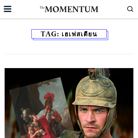
TAG:
เฮเฟสเตียน