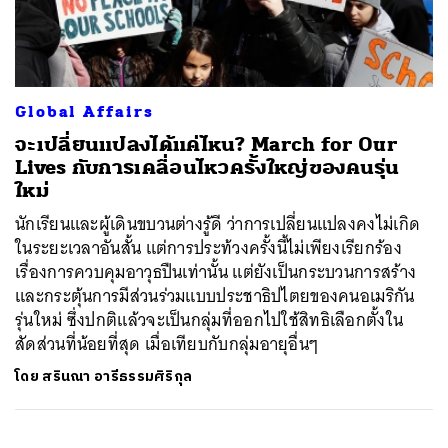
ค้นหา
Global Affairs
SHARE
TWEET
LINE
EMAIL
จะเปลี่ยนแปลงได้แค่ไหน? March for Our
Lives กับการเคลื่อนไหวครั้งใหญ่ของคนรุ่น
ใหม่
นักเรียนและผู้เดินขบวนต่างรู้ดี ว่าการเปลี่ยนแปลงคงไม่เกิด
ในระยะเวลาอันสั้น แต่การประท้วงครั้งนี้ไม่เพียงเรียกร้อง
เรื่องการควบคุมอาวุธปืนเท่านั้น แต่ยังเป็นกระบวนการสร้าง
และกระตุ้นการมีส่วนร่วมแบบประชาธิปไตยของคนอเมริกัน
รุ่นใหม่ ซึ่งปกติแล้วจะเป็นกลุ่มที่ออกไปใช้สิทธิเลือกตั้งใน
สัดส่วนที่น้อยที่สุด เมื่อเทียบกับกลุ่มอายุอื่นๆ
โดย
สรินณา อารีธรรมศิริกุล