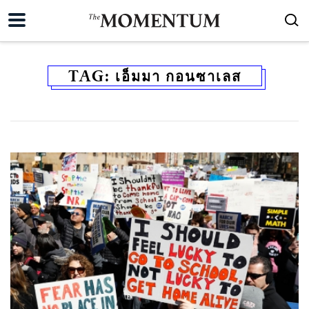
TAG:
เอ็มมา กอนซาเลส