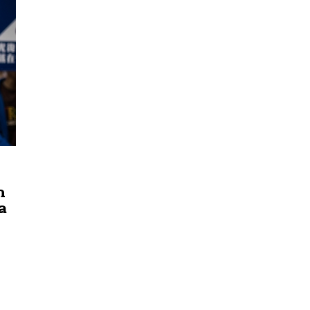
ก
าล
นหา
SHARE
TWEET
LINE
EMAIL