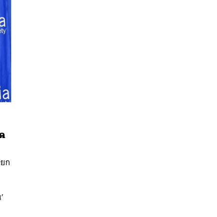
็ด
นหา
นายก
SHARE
TWEET
LINE
EMAIL
า
น’
ท