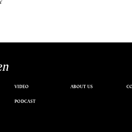
น’
en
VIDEO
ABOUT US
C
PODCAST