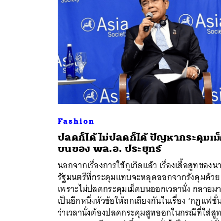
Fashion
ปลดก็ได้ ไม่ปลดก็ได้ ปัญหากระดุมเม
บนของ พล.อ. ประยุทธ์
ค้
นอกจากเรื่องการใช้กูเกิลแล้ว เรื่องเสื้อสูทของ
รัฐมนตรีที่กระดุมแทบจะหลุดออกจากรังดุมด้วย
เพราะไม่ปลดกระดุมเม็ดบนออกเวลานั่ง กลายม
เป็นอีกหนึ่งหัวข้อให้ถกเถียงกันในเรื่อง ‘กฎแฟชั่
ว่าเวลานั่งต้องปลดกระดุมสูทออกในกรณีที่ใส่สู