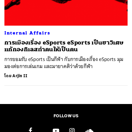
ค้นหา
SHARE
TWEET
LINE
EMAIL
Internal Affairs
การเมืองเรื่อง eSports eSports เป็นยาวิเศษ
แก้กองกิเลสทำคนให้เป็นคน
การยอมรับ eSports เป็นกีฬา กับการเมืองเรื่อง eSports มุม
มองต่อการเล่นเกม และมายาคติว่าด้วยกีฬา
โดย
Arjin II
FOLLOW US