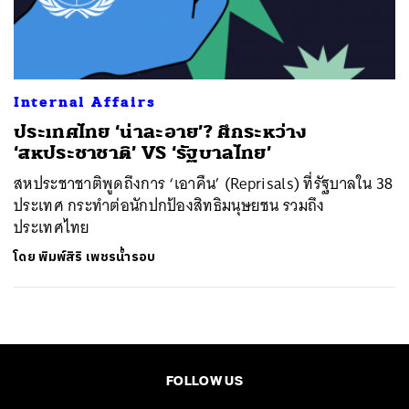
ค้นหา
SHARE
TWEET
LINE
EMAIL
Internal Affairs
ประเทศไทย ‘น่าละอาย’? ศึกระหว่าง
‘สหประชาชาติ’ VS ‘รัฐบาลไทย’
สหประชาชาติพูดถึงการ ‘เอาคืน’ (Reprisals) ที่รัฐบาลใน 38
ประเทศ กระทำต่อนักปกป้องสิทธิมนุษยชน รวมถึง
ประเทศไทย
โดย
พิมพ์สิริ เพชรน้ำรอบ
FOLLOW US