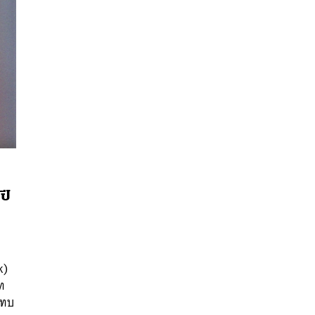
ปี
k)
นหา
เท
SHARE
TWEET
LINE
EMAIL
แทบ