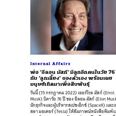
Internal Affairs
พ่อ ‘อีลอน มัสก์’ มีลูกอีกคนในวัย 76 
กับ ‘ลูกเลี้ยง’ ของตัวเอง พร้อมเผย
มนุษย์เกิดมาเพื่อสืบพันธุ์
วันนี้ (15 กรกฎาคม 2022) เออร์โรล มัสก์ (Errol
Musk) บิดาวัย 76 ปี ของ อีลอน มัสก์ (Elon Mus
ค้
นักธุรกิจและผู้บริหารสเปซเอ็กซ์ (SpaceX) และ
สลา มอเตอร์ (Tesla) ให้สัมภาษณ์หนังสือพิมพ์