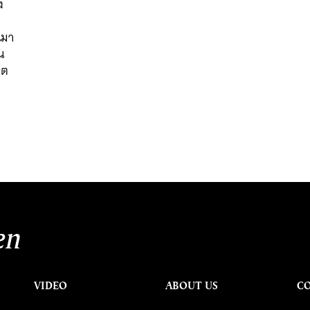
ง
นมา
น
ยต
en
VIDEO
ABOUT US
C