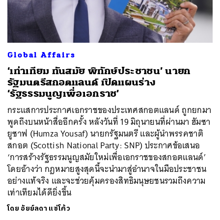
ค้นหา
Global Affairs
SHARE
TWEET
LINE
EMAIL
‘เท่าเทียม ทันสมัย พิทักษ์ประชาชน’ นายก
รัฐมนตรีสกอตแลนด์ เปิดแผนร่าง
‘รัฐธรรมนูญเพื่อเอกราช’
กระแสการประกาศเอกราชของประเทศสกอตแลนด์ ถูกยกมา
พูดถึงบนหน้าสื่ออีกครั้ง หลังวันที่ 19 มิถุนายนที่ผ่านมา ฮัมซา
ยูซาฟ (Humza Yousaf) นายกรัฐมนตรี และผู้นำพรรคชาติ
สกอต (Scottish National Party: SNP) ประกาศข้อเสนอ
‘การสร้างรัฐธรรมนูญสมัยใหม่เพื่อเอกราชของสกอตแลนด์’
โดยอ้างว่า กฎหมายสูงสุดนี้จะนำมาสู่อำนาจในมือประชาชน
อย่างแท้จริง และจะช่วยคุ้มครองสิทธิมนุษยชนรวมถึงความ
เท่าเทียมได้ดียิ่งขึ้น
โดย
อัยย์ลดา แซ่โค้ว