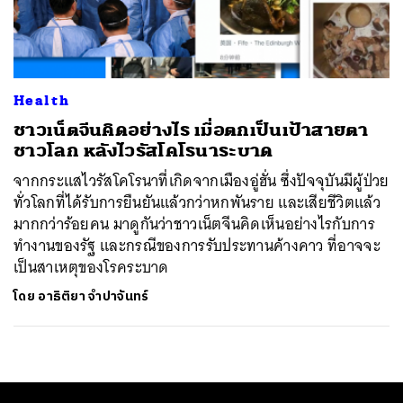
ค้นหา
SHARE
TWEET
LINE
EMAIL
Health
ชาวเน็ตจีนคิดอย่างไร เมื่อตกเป็นเป้าสายตา
ชาวโลก หลังไวรัสโคโรนาระบาด
จากกระแสไวรัสโคโรนาที่เกิดจากเมืองอู่ฮั่น ซึ่งปัจจุบันมีผู้ป่วย
ทั่วโลกที่ได้รับการยืนยันแล้วกว่าหกพันราย และเสียชีวิตแล้ว
มากกว่าร้อยคน มาดูกันว่าชาวเน็ตจีนคิดเห็นอย่างไรกับการ
ทำงานของรัฐ และกรณีของการรับประทานค้างคาว ที่อาจจะ
เป็นสาเหตุของโรคระบาด
โดย
อาธิติยา จำปาจันทร์