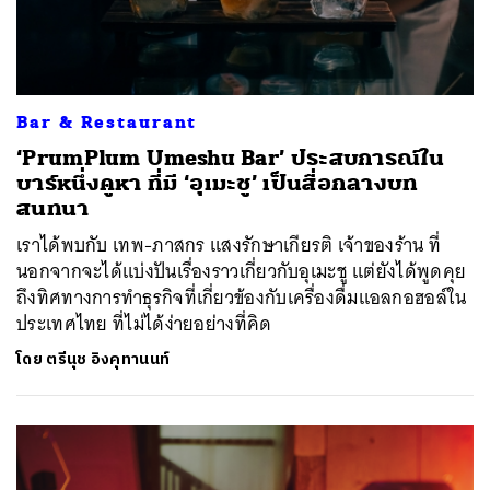
Bar & Restaurant
‘PrumPlum Umeshu Bar’ ประสบการณ์ใน
บาร์หนึ่งคูหา ที่มี ‘อุเมะชู’ เป็นสื่อกลางบท
สนทนา
เราได้พบกับ เทพ-ภาสกร แสงรักษาเกียรติ เจ้าของร้าน ที่
นอกจากจะได้แบ่งปันเรื่องราวเกี่ยวกับอุเมะชู แต่ยังได้พูดคุย
ถึงทิศทางการทำธุรกิจที่เกี่ยวข้องกับเครื่องดื่มแอลกอฮอล์ใน
ประเทศไทย ที่ไม่ได้ง่ายอย่างที่คิด
โดย
ตรีนุช อิงคุทานนท์
ค้นหา
SHARE
TWEET
LINE
EMAIL