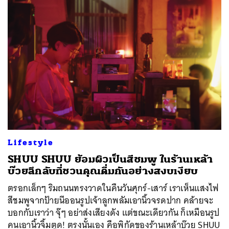
Lifestyle
SHUU SHUU ย้อมผิวเป็นสีชมพู ในร้านเหล้า
บ๊วยลึกลับที่ชวนคุณดื่มกันอย่างสงบเงียบ
ตรอกเล็กๆ ริมถนนทรงวาดในคืนวันศุกร์-เสาร์ เราเห็นแสงไฟ
สีชมพูจากป้ายนีออนรูปเจ้าลูกพลัมเอานิ้วจรดปาก คล้ายจะ
บอกกับเราว่า จุ๊ๆ อย่าส่งเสียงดัง แต่ขณะเดียวกัน ก็เหมือนรูป
คนเอานิ้วจิ้มตูด! ตรงนั้นเอง คือพิกัดของร้านเหล้าบ๊วย SHUU