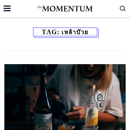
TAG:
เหล้าบ๊วย