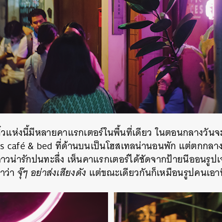
ิ๋วแห่งนี้มีหลายคาแรกเตอร์ในพื้นที่เดียว ในตอนกลางวั
es café & bed ที่ด้านบนเป็นโฮสเทลน่านอนพัก แต่ตกกลางคื
วน่ารักปนทะลึ่ง เห็นคาแรกเตอร์ได้ชัดจากป้ายนีออนรูปเจ
าว่า
จุ๊ๆ อย่าส่งเสียงดัง
แต่ขณะเดียวกันก็เหมือนรูปคนเอานิ้
นหา