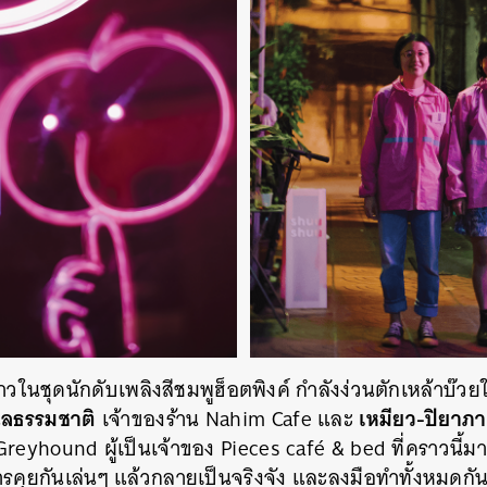
SHARE
TWEET
LINE
EMAIL
ในชุดนักดับเพลิงสีชมพูฮ็อตพิงค์ กำลังง่วนตักเหล้าบ๊วย
นิลธรรมชาติ
เหมียว-ปิยาภา
เจ้าของร้าน Nahim Cafe และ
Greyhound ผู้เป็นเจ้าของ Pieces café & bed ที่คราวนี้มา
การคุยกันเล่นๆ แล้วกลายเป็นจริงจัง และลงมือทำทั้งหมดกัน