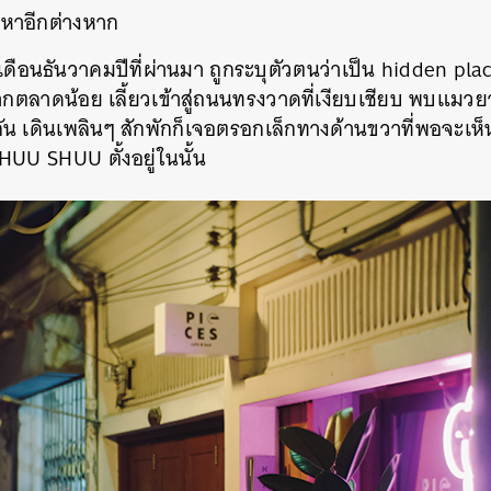
มหาอีกต่างหาก
มื่อเดือนธันวาคมปีที่ผ่านมา ถูกระบุตัวตนว่าเป็น hidden pla
ากตลาดน้อย เลี้ยวเข้าสู่ถนนทรงวาดที่เงียบเชียบ พบแมวย
กัน เดินเพลินๆ สักพักก็เจอตรอกเล็กทางด้านขวาที่พอจะเ
UU SHUU ตั้งอยู่ในนั้น