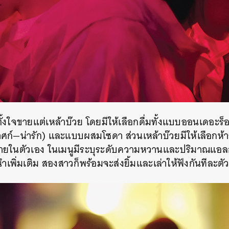
่จึงตั้งใจขายแต่เหล้าบ๊วย โดยมีให้เลือกดื่มทั้งแบบออนเดอะร
ศก์—น่ารัก) และแบบผสมโซดา ส่วนเหล้าบ๊วยมีให้เลือกห้าส
ายในตัวเอง ในเมนูมีระบุระดับความหวานและปริมาณแอลก
เพิ่มเติม สองสาวก็พร้อมจะส่งยิ้มและเล่าให้ฟังกันทีละตั