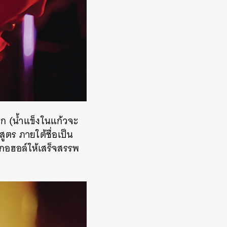
็อก (น้ำแข็งในแก้วจะ
ูตร ภายใต้ชื่อเป็น
อฮอล์ให้เสร็จสรรพ
ว