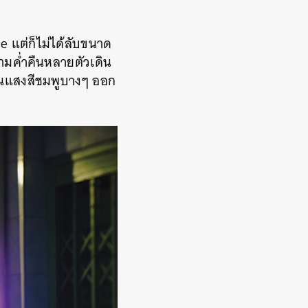
ce แต่ก็ไม่ได้ลับขนาด
ามค่ำคืนหลายตัวเดิน
ห็นแสงสีชมพูบางๆ ออก