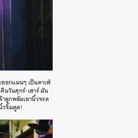
นจะออกแมนๆ เป็นคาเฟ่
นวันศุกร์-เสาร์ มัน
้าลูกพลัมเอานิ้วจรด
วจิ้มตูด!