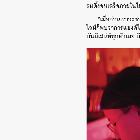
รนดิ้งจนเสร็จภายในไม
“เมื่อก่อนเราจะช
ไวน์ก็พบว่าการแฮงค์ไว
มันมีเสน่ห์ทุกตัวเลย 