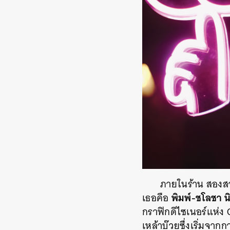
ภายในร้าน สองสาว
พิมพ์-ชโลชา 
เธอคือ
กราฟิกดีไซเนอร์แห่ง 
เหล้าบ๊วยซึ่งเริ่มจาก