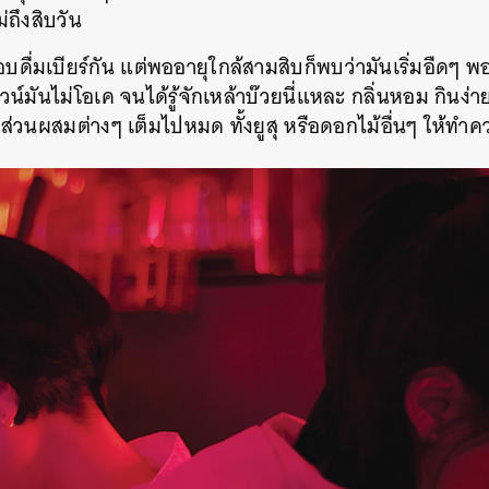
่ถึงสิบวัน
อบดื่มเบียร์กัน แต่พออายุใกล้สามสิบก็พบว่ามันเริ่มอืดๆ 
น์มันไม่โอเค จนได้รู้จักเหล้าบ๊วยนี่แหละ กลิ่นหอม กินง่าย
มีส่วนผสมต่างๆ เต็มไปหมด ทั้งยูสุ หรือดอกไม้อื่นๆ ให้ทำควา