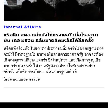
ค้นหา
SHARE
TWEET
LINE
EMAIL
Internal Affairs
หรือตึก สตง.ถล่มยังไม่แรงพอ? เมื่อโรงงาน
ซิน เคอ หยวน กลับมาผลิตเหล็กได้อีกครั้ง
หรือแท้จริงแล้ว ในสายตาประชาชนที่มองว่าไร้มาตรฐาน อาจ
จะยังไร้มาตรฐานไม่มากพอในสายตาของภาครัฐ อาจจะต้อง
เกิดเหตุการณ์ที่รุนแรงกว่า ยิ่งใหญ่กว่า และเกิดการสูญเสีย
มากกว่า สตง.หรือไม่ ภาครัฐจึงจะทำอะไรสักอย่างอย่าง
จริงจัง เพื่อจัดการกับความไร้มาตรฐานเสียที
โดย
พิพัฒน์พงษ์ ศรีวิชัย