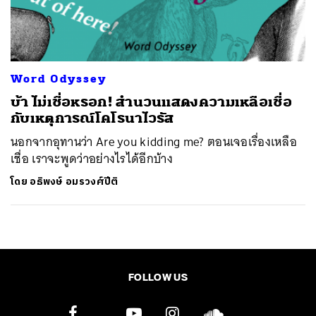
ค้นหา
SHARE
TWEET
LINE
EMAIL
Word Odyssey
บ้า ไม่เชื่อหรอก! สำนวนแสดงความเหลือเชื่อ
กับเหตุการณ์โคโรนาไวรัส
นอกจากอุทานว่า Are you kidding me? ตอนเจอเรื่องเหลือ
เชื่อ เราจะพูดว่าอย่างไรได้อีกบ้าง
โดย
อธิพงษ์ อมรวงศ์ปีติ
FOLLOW US