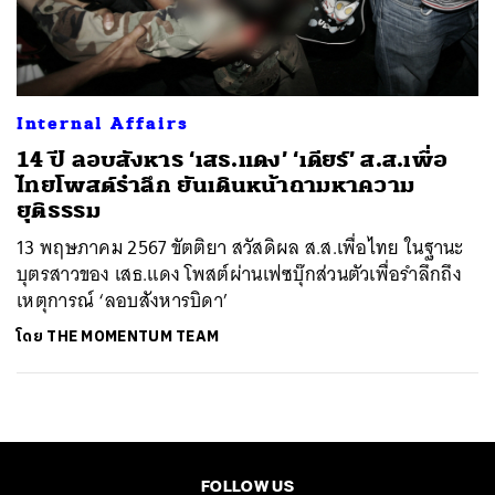
ค้นหา
SHARE
TWEET
LINE
EMAIL
Internal Affairs
14 ปี ลอบสังหาร ‘เสธ.แดง’ ‘เดียร์’ ส.ส.เพื่อ
ไทยโพสต์รำลึก ยันเดินหน้าถามหาความ
ยุติธรรม
13 พฤษภาคม 2567 ขัตติยา สวัสดิผล ส.ส.เพื่อไทย ในฐานะ
บุตรสาวของ เสธ.แดง โพสต์ผ่านเฟซบุ๊กส่วนตัวเพื่อรำลึกถึง
เหตุการณ์ ‘ลอบสังหารบิดา’
โดย
THE MOMENTUM TEAM
FOLLOW US