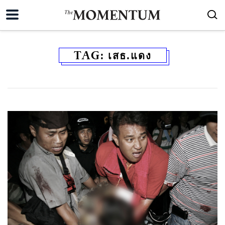
TAG:
เสธ.แดง