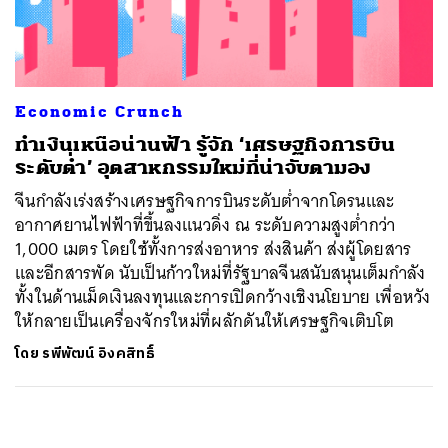
ค้นหา
SHARE
TWEET
LINE
EMAIL
Economic Crunch
ทำเงินเหนือน่านฟ้า รู้จัก ‘เศรษฐกิจการบิน
ระดับต่ำ’ อุตสาหกรรมใหม่ที่น่าจับตามอง
จีนกำลังเร่งสร้างเศรษฐกิจการบินระดับต่ำจากโดรนและ
อากาศยานไฟฟ้าที่ขึ้นลงแนวดิ่ง ณ ระดับความสูงต่ำกว่า
1,000 เมตร โดยใช้ทั้งการส่งอาหาร ส่งสินค้า ส่งผู้โดยสาร
และอีกสารพัด นับเป็นก้าวใหม่ที่รัฐบาลจีนสนับสนุนเต็มกำลัง
ทั้งในด้านเม็ดเงินลงทุนและการเปิดกว้างเชิงนโยบาย เพื่อหวัง
ให้กลายเป็นเครื่องจักรใหม่ที่ผลักดันให้เศรษฐกิจเติบโต
โดย
รพีพัฒน์ อิงคสิทธิ์